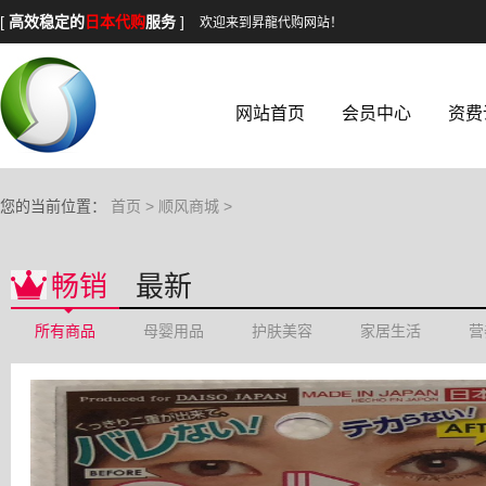
[
高效稳定的
日本代购
服务
]
欢迎来到昇龍代购网站！
网站首页
会员中心
资费
您的当前位置：
首页
>
顺风商城
>
畅销
最新
所有商品
母婴用品
护肤美容
家居生活
营