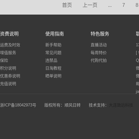
首页
上一页
...
7
8
资费说明
使用指南
特色服务
运费及时效
新手帮助
直播活动
1
增值服务
常见问题
每周特价
[
保险
违禁品
代购代拍
Q
积分说明
日淘教程
优惠券说明
晒单说明
充值说明
邮
j
浙ICP备18042973号
版权所有：顺风日转 技术支持：
大连致远科技